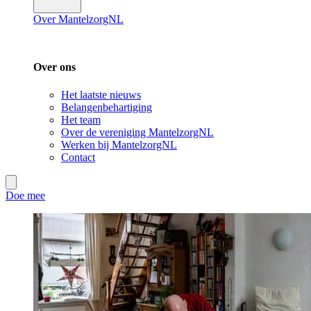
Over MantelzorgNL
Over ons
Het laatste nieuws
Belangenbehartiging
Het team
Over de vereniging MantelzorgNL
Werken bij MantelzorgNL
Contact
Doe mee