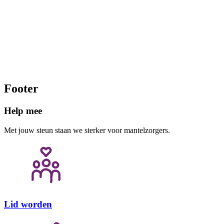
er met jouw input gebeurt.
Wil je meedoen? 
Wil je je uitschrij
Benieuwd naar de resultaten? Kijk hier!
‘Uitschrijven’.
Footer
Help mee
Met jouw steun staan we sterker voor mantelzorgers.
Lid worden