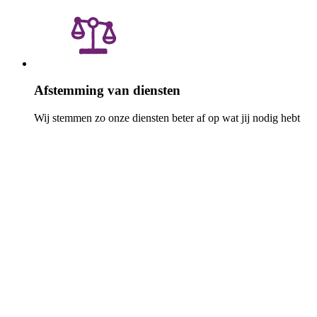
Afstemming van diensten
Wij stemmen zo onze
diensten beter af op wat jij nodig hebt
Wat gebeurt er met de resultaten?
Na elke vragenlijst krijg je per e-mail een overzicht van de
uitkomsten. Zo zie je wat er speelt bij andere mantelzorgers en wat