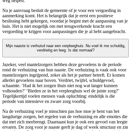
weg helpen.
Na je aanvraag besluit de gemeente of je voor een vergoeding in
aanmerking komt. Het is belangrijk dat je eerst een positieve
beslissing hebt gekregen, voordat je begint met de aanpassing van je
huis. Het is niet mogelijk om met terugwerkende kracht een
vergoeding te krijgen voor aanpassingen die je al hebt aangebracht.
Mijn naaste is verhuisd naar een verpleeghuis. Nu voel ik me schuldig,
verdrietig en leeg. Is dat normaal?
Jazeker, veel mantelzorgers hebben deze gevoelens in de periode
rond de verhuizing van hun naaste. De verhuizing is vaak ook voor
mantelzorgers ingrijpend, zeker als het je partner betreft. Er komen
allerlei gevoelens naar boven. Verdriet, twijfel, schuldgevoel,
schaamte. ‘Had ik het zorgen thuis niet nog wat langer kunnen
volhouden?’ ‘Bieden ze in het verpleeghuis wel de juiste zorg?’
Tegelijkertijd voelen mensen vaak opluchting: eindelijk is die
periode van intensieve en zware zorg voorbij.
Na de verhuizing voel je misschien pas hoe moe je bent van het
langdurige zorgen, het regelen van de verhuizing en alle emoties die
dat met zich meebrengt. Daarnaast kun je ook een gevoel van leegte
ervaren. De zorg voor je naaste geeft je dag of week structuur en zin