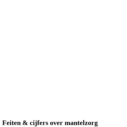
Wat is mantelzorg?
Mantelzorg betekent dat je iemand uit je directe omgeving helpt. Dit
kan intensieve zorg zijn, maar ook kleinere hulp, zoals
boodschappen doen, ramen lappen of gezelschap houden.
Mantelzorg gaat verder dan wat we 'gewone hulp' noemen: het is
die extra zorg die je geeft aan iemand die het echt nodig heeft.
Lees meer
Feiten & cijfers over mantelzorg