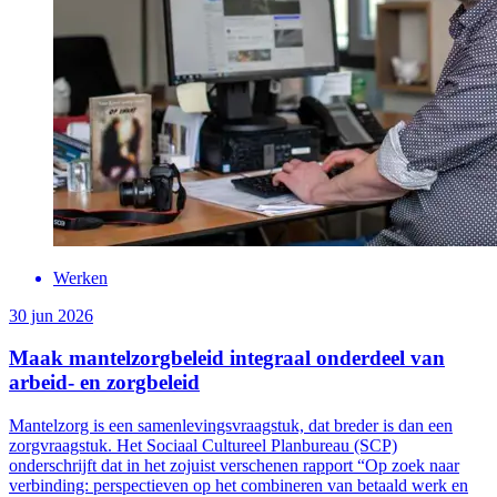
Werken
30 jun 2026
Maak mantelzorgbeleid integraal onderdeel van
arbeid- en zorgbeleid
Mantelzorg is een samenlevingsvraagstuk, dat breder is dan een
zorgvraagstuk. Het Sociaal Cultureel Planbureau (SCP)
onderschrijft dat in het zojuist verschenen rapport “Op zoek naar
verbinding: perspectieven op het combineren van betaald werk en