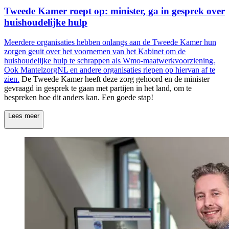
Tweede Kamer roept op: minister, ga in gesprek over
huishoudelijke hulp
Meerdere organisaties hebben onlangs aan de Tweede Kamer hun
zorgen geuit over het voornemen van het Kabinet om de
huishoudelijke hulp te schrappen als Wmo-maatwerkvoorziening.
Ook MantelzorgNL en andere organisaties riepen op hiervan af te
zien.
De Tweede Kamer heeft deze zorg gehoord en de minister
gevraagd in gesprek te gaan met partijen in het land, om te
bespreken hoe dit anders kan. Een goede stap!
Lees meer