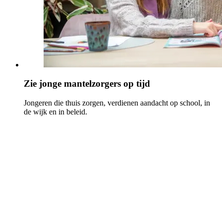
Zie jonge mantelzorgers op tijd
Jongeren die thuis zorgen, verdienen aandacht op school, in
de wijk en in beleid.
Jongeren di
Mensen met 
Ouderen die
Mensen die 