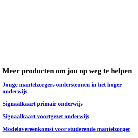
Meer producten om jou op weg te helpen
Jonge mantelzorgers ondersteunen in het hoger
onderwijs
Signaalkaart primair onderwijs
Chillbox
Signaalkaart voortgezet onderwijs
Veel kinderen maken zich zorgen over iemand in hun gezin, omdat
die te maken heeft met ziekte, verslaving of beperking. Ze maken
Modelovereenkomst voor studerende mantelzorger
zich zorgen, voelen zich alleen of ervaren onmacht en durven hier
met niemand over te praten. Dit kan op termijn gevolgen hebben