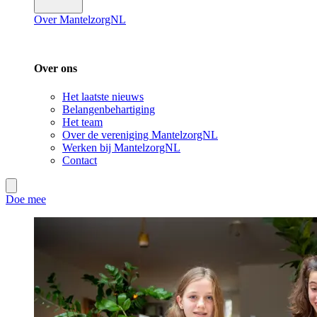
Over MantelzorgNL
Over ons
Het laatste nieuws
Belangenbehartiging
Het team
Over de vereniging MantelzorgNL
Werken bij MantelzorgNL
Contact
Doe mee