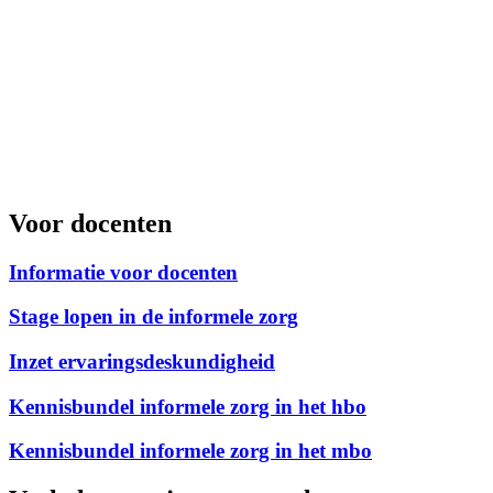
Zet een ervaringsspreker in
Jongeren die zelf zijn opgegroeid met ziekte in het gezin kunnen met
hun eigen verhaal een waardevolle aanvulling zijn op wat jij al
biedt.
Meer informatie over werken met ervaring, ervaringskennis en
Voor docenten
ervaringsdeskundigheid
Lees meer over ervaringssprekers
Informatie voor docenten
Stage lopen in de informele zorg
Inzet ervaringsdeskundigheid
Kennisbundel informele zorg in het hbo
Kennisbundel informele zorg in het mbo