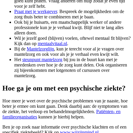
goed kunt praten. Vraag anderen om hulp zodat je even tijd
voor je zelf hebt.
Praat met je werkgever
. Bespreek de mogelijkheden om de
zorg thuis beter te combineren met je baan.
Ook bij je huisarts, een maatschappelijk werker of andere
professionele kun je je verhaal kwijt. Blijf niet te lang alles
alleen doen.
Wil je jezelf goed (blijven) voelen, oftewel mentaal fit blijven?
Kijk dan op
mentaalvitaal.nl
.
Bij de
Mantelzorglijn
, kun je terecht voor al je vragen over
mantelzorg en ook voor als je je verhaal even kwijt wilt.
Het
steunpunt mantelzorg
bij jou in de buurt kan met je
meedenken over hoe je de zorg kunt delen. Ook organiseren
zij bijeenkomsten met lotgenoten of cursussen over
mantelzorg.
Hoe ga je om met een psychische ziekte?
Hoe meer je weet over de psychische problemen van je naaste, hoe
beter je ermee om kunt gaan. Denk daarbij aan: de symptomen van
de ziekte, het verloop en behandelmogelijkheden.
Patiënten- en
familieorganisaties
kunnen je hierbij helpen.
Ben je op zoek naar informatie over psychische klachten en of een
specifiek ziektebeeld? Kijk op
www.wijzijnmind.nl