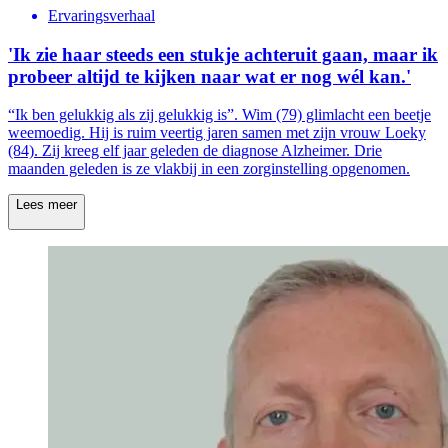
Ervaringsverhaal
'Ik zie haar steeds een stukje achteruit gaan, maar ik
probeer altijd te kijken naar wat er nog wél kan.'
“Ik ben gelukkig als zij gelukkig is”. Wim (79) glimlacht een beetje
weemoedig. Hij is ruim veertig jaren samen met zijn vrouw Loeky
(84). Zij kreeg elf jaar geleden de diagnose Alzheimer. Drie
maanden geleden is ze vlakbij in een zorginstelling opgenomen.
Lees meer