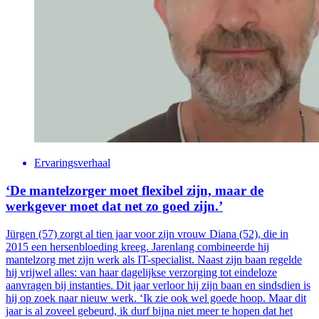
Ervaringsverhaal
‘De mantelzorger moet flexibel zijn, maar de
werkgever moet dat net zo goed zijn.’
Jürgen (57) zorgt al tien jaar voor zijn vrouw Diana (52), die in
2015 een hersenbloeding kreeg. Jarenlang combineerde hij
mantelzorg met zijn werk als IT-specialist. Naast zijn baan regelde
hij vrijwel alles: van haar dagelijkse verzorging tot eindeloze
aanvragen bij instanties. Dit jaar verloor hij zijn baan en sindsdien is
hij op zoek naar nieuw werk. ‘Ik zie ook wel goede hoop. Maar dit
jaar is al zoveel gebeurd, ik durf bijna niet meer te hopen dat het