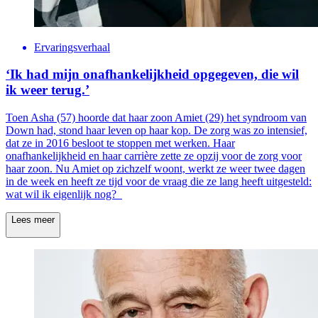
Ervaringsverhaal
‘Ik had mijn onafhankelijkheid opgegeven, die wil
ik weer terug.’
Toen Asha (57) hoorde dat haar zoon Amiet (29) het syndroom van
Down had, stond haar leven op haar kop. De zorg was zo intensief,
dat ze in 2016 besloot te stoppen met werken. Haar
onafhankelijkheid en haar carrière zette ze opzij voor de zorg voor
haar zoon. Nu Amiet op zichzelf woont, werkt ze weer twee dagen
in de week en heeft ze tijd voor de vraag die ze lang heeft uitgesteld:
wat wil ik eigenlijk nog?
Lees meer