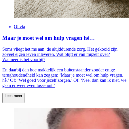
Olivia
Maar je moet wel om hulp vragen hè…
Soms vliegt het me aan, de altijddurende zorg. Het gekooid zijn,
zoveel eigen leven inleveren. Wat blijft er van mijzelf over?
Wanneer is het voorbij?
En daarbij dan hoe makkelijk een buitenstaander zonder enige
terughoudendheid kan zeggen: ‘Maar je moet wel om hulp vragen,
hè.’ Of: ‘Wel goed voor jezelf zorgen.’ Of: ‘Nee, dan kan ik niet, we
gaan er weer even tussenuit.’
Lees meer