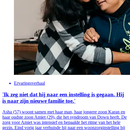
Ervaringsverhaal
'Ik zeg niet dat hij naar een instelling is gegaan. Hij
is naar zijn nieuwe familie toe.'
Asha (57) woont samen met haar man, haar jongere zoon Karan en
haar oudste zoon Amiet (29), die het syndroom van Down heeft. De
zorg voor Amiet was intensief en bepaalde het ritme van het hele
gezin. Eind vorig jaar verhuisde hij naar een woonzorginstelling bij