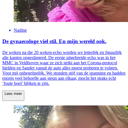
Nadine
De gynaecologe viel stil. En mijn wereld ook.
De weken na die 20 weken-echo werden we letterlijk en figuurlijk
alle kanten opgeslingerd. De eerste uitgebreide echo was in het
MMC in Veldhoven waar ze zich strikt aan het Corona-protocol
hielden en Sander vanuit de auto alles moest proberen te volgen.
Voor mij onbegrijpelijk. We stonden stijf van de spanning en hadden
enorm veel behoefte aan steun aan elkaar, mocht het straks echt
‘foute boel’ blijken te zijn.
Lees meer