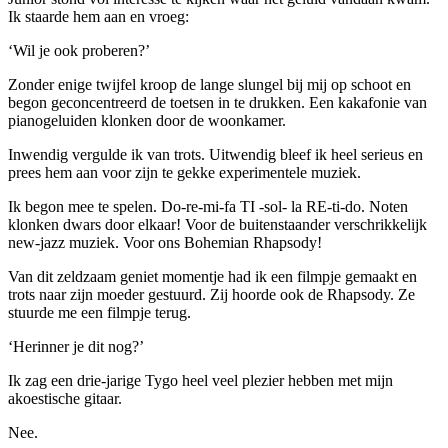
Ik staarde hem aan en vroeg:
‘Wil je ook proberen?’
Zonder enige twijfel kroop de lange slungel bij mij op schoot en
begon geconcentreerd de toetsen in te drukken. Een kakafonie van
pianogeluiden klonken door de woonkamer.
Inwendig vergulde ik van trots. Uitwendig bleef ik heel serieus en
prees hem aan voor zijn te gekke experimentele muziek.
Ik begon mee te spelen. Do-re-mi-fa TI -sol- la RE-ti-do. Noten
klonken dwars door elkaar! Voor de buitenstaander verschrikkelijk
new-jazz muziek. Voor ons Bohemian Rhapsody!
Van dit zeldzaam geniet momentje had ik een filmpje gemaakt en
trots naar zijn moeder gestuurd. Zij hoorde ook de Rhapsody. Ze
stuurde me een filmpje terug.
‘Herinner je dit nog?’
Ik zag een drie-jarige Tygo heel veel plezier hebben met mijn
akoestische gitaar.
Nee.