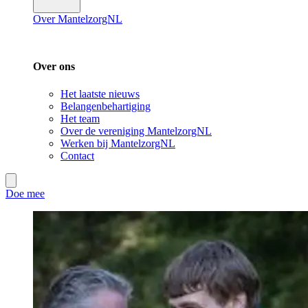
Over MantelzorgNL
Over ons
Het laatste nieuws
Belangenbehartiging
Het team
Over de vereniging MantelzorgNL
Werken bij MantelzorgNL
Contact
Doe mee