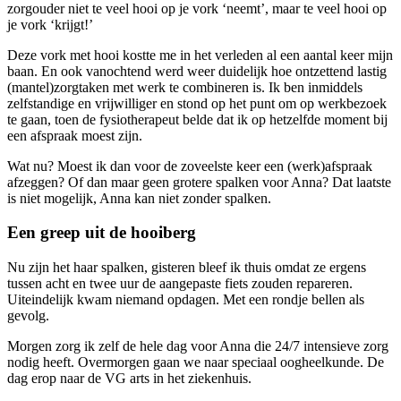
zorgouder niet te veel hooi op je vork ‘neemt’, maar te veel hooi op
je vork ‘krijgt!’
Deze vork met hooi kostte me in het verleden al een aantal keer mijn
baan. En ook vanochtend werd weer duidelijk hoe ontzettend lastig
(mantel)zorgtaken met werk te combineren is. Ik ben inmiddels
zelfstandige en vrijwilliger en stond op het punt om op werkbezoek
te gaan, toen de fysiotherapeut belde dat ik op hetzelfde moment bij
een afspraak moest zijn.
Wat nu? Moest ik dan voor de zoveelste keer een (werk)afspraak
afzeggen? Of dan maar geen grotere spalken voor Anna? Dat laatste
is niet mogelijk, Anna kan niet zonder spalken.
Een greep uit de hooiberg
Nu zijn het haar spalken, gisteren bleef ik thuis omdat ze ergens
tussen acht en twee uur de aangepaste fiets zouden repareren.
Uiteindelijk kwam niemand opdagen. Met een rondje bellen als
gevolg.
Morgen zorg ik zelf de hele dag voor Anna die 24/7 intensieve zorg
nodig heeft. Overmorgen gaan we naar speciaal oogheelkunde. De
dag erop naar de VG arts in het ziekenhuis.