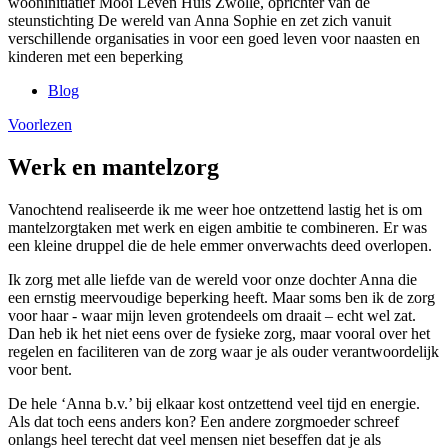
wooninitiatief Mooi Leven Huis Zwolle, oprichter van de
steunstichting De wereld van Anna Sophie en zet zich vanuit
verschillende organisaties in voor een goed leven voor naasten en
kinderen met een beperking
Blog
Voorlezen
Werk en mantelzorg
Vanochtend realiseerde ik me weer hoe ontzettend lastig het is om
mantelzorgtaken met werk en eigen ambitie te combineren. Er was
een kleine druppel die de hele emmer onverwachts deed overlopen.
Ik zorg met alle liefde van de wereld voor onze dochter Anna die
een ernstig meervoudige beperking heeft. Maar soms ben ik de zorg
voor haar - waar mijn leven grotendeels om draait – echt wel zat.
Dan heb ik het niet eens over de fysieke zorg, maar vooral over het
regelen en faciliteren van de zorg waar je als ouder verantwoordelijk
voor bent.
De hele ‘Anna b.v.’ bij elkaar kost ontzettend veel tijd en energie.
Als dat toch eens anders kon? Een andere zorgmoeder schreef
onlangs heel terecht dat veel mensen niet beseffen dat je als