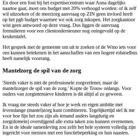
En door een fout bij het expertisecentrum waar Anna dagelijks
naartoe gaat, moet ons budget met 20% verhoogd worden: of ik zelf
wil uitzoeken of de meerzorg aanvraag op ZIN geen invloed heeft
op het pgb budget waarmee we ook zorg inkopen. Het zorgkantoor
wist geen antwoord op deze vraag. Dus liggen de aanvraag
formulieren voor een clientondersteuner nog oningevuld op de
keukentafel.
Het gesprek met de gemeente om uit te zoeken of de Wmo iets voor
ons kunnen betekenen in het aanschaffen van een hogere rolstoelbus
heeft namelijk voorrang.
Mantelzorg de spil van de zorg
'Steeds vaker is niet de professionele zorgverlener, maar de
mantelzorger de spil van de zorg.' Kopte de Trouw onlangs. Voor
ouders van zorgintensieve kinderen is dit altijd al zo geweest.
Ik vraag me steeds vaker af hoe je werk en eigen ambitie met
levenslange (mantel)zorg kunt combineren. Tegelijkertijd stel ik me
voor hoe fijn het zou zijn als iemand anders langdurig en
zorg(domein) overstijgend alle extra taken zou kunnen overnemen.
En in de ideale samenleving zou zelfs het hele systeem volledig zijn
ingericht voor mensen met een functiebeperking en hun naasten.