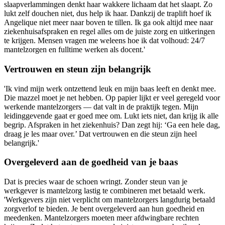
slaapverlammingen denkt haar wakkere lichaam dat het slaapt. Zo
lukt zelf douchen niet, dus help ik haar. Dankzij de traplift hoef ik
Angelique niet meer naar boven te tillen. Ik ga ook altijd mee naar
ziekenhuisafspraken en regel alles om de juiste zorg en uitkeringen
te krijgen. Mensen vragen me weleens hoe ik dat volhoud: 24/7
mantelzorgen en fulltime werken als docent.'
Vertrouwen en steun zijn belangrijk
'Ik vind mijn werk ontzettend leuk en mijn baas leeft en denkt mee.
Die mazzel moet je net hebben. Op papier lijkt er veel geregeld voor
werkende mantelzorgers — dat valt in de praktijk tegen. Mijn
leidinggevende gaat er goed mee om. Lukt iets niet, dan krijg ik alle
begrip. Afspraken in het ziekenhuis? Dan zegt hij: ‘Ga een hele dag,
draag je les maar over.’ Dat vertrouwen en die steun zijn heel
belangrijk.'
Overgeleverd aan de goedheid van je baas
Dat is precies waar de schoen wringt. Zonder steun van je
werkgever is mantelzorg lastig te combineren met betaald werk.
'Werkgevers zijn niet verplicht om mantelzorgers langdurig betaald
zorgverlof te bieden. Je bent overgeleverd aan hun goedheid en
meedenken. Mantelzorgers moeten meer afdwingbare rechten