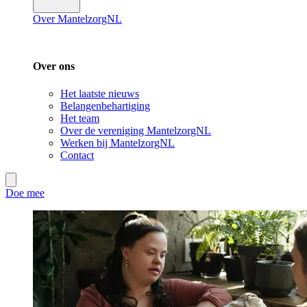
Over MantelzorgNL
Over ons
Het laatste nieuws
Belangenbehartiging
Het team
Over de vereniging MantelzorgNL
Werken bij MantelzorgNL
Contact
Doe mee