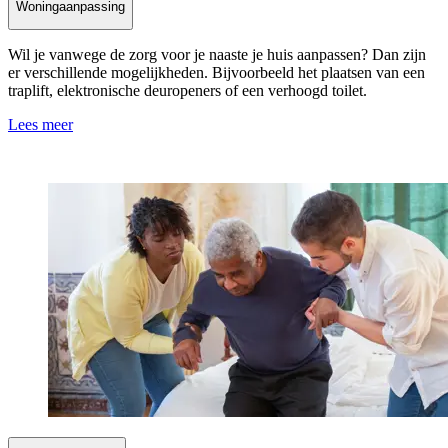
Woningaanpassing
Steeds meer mensen willen graag dichtbij elkaar wonen om
Wil je vanwege de zorg voor je naaste je huis aanpassen? Dan zijn
makkelijker voor elkaar te kunnen zorgen. Als je ruimte hebt bij je
er verschillende mogelijkheden. Bijvoorbeeld het plaatsen van een
huis kan je soms kiezen voor een mantelzorgwoning. Wat is een
traplift, elektronische deuropeners of een verhoogd toilet.
mantelzorgwoning precies? Aan welke regels moet je je houden? En
waar moet je nog meer rekening mee houden?
Lees meer
Lees meer