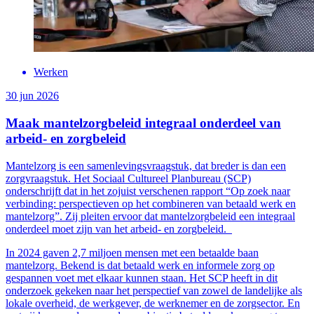
Werken
30 jun 2026
Maak mantelzorgbeleid integraal onderdeel van
arbeid- en zorgbeleid
Mantelzorg is een samenlevingsvraagstuk, dat breder is dan een
zorgvraagstuk. Het Sociaal Cultureel Planbureau (SCP)
onderschrijft dat in het zojuist verschenen rapport “Op zoek naar
verbinding: perspectieven op het combineren van betaald werk en
mantelzorg”. Zij pleiten ervoor dat mantelzorgbeleid een integraal
onderdeel moet zijn van het arbeid- en zorgbeleid.
In 2024 gaven 2,7 miljoen mensen met een betaalde baan
mantelzorg. Bekend is dat betaald werk en informele zorg op
gespannen voet met elkaar kunnen staan. Het SCP heeft in dit
onderzoek gekeken naar het perspectief van zowel de landelijke als
lokale overheid, de werkgever, de werknemer en de zorgsector. En