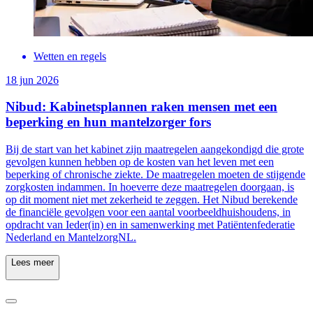
Wetten en regels
18 jun 2026
Nibud: Kabinetsplannen raken mensen met een
beperking en hun mantelzorger fors
Bij de start van het kabinet zijn maatregelen aangekondigd die grote
gevolgen kunnen hebben op de kosten van het leven met een
beperking of chronische ziekte. De maatregelen moeten de stijgende
zorgkosten indammen. In hoeverre deze maatregelen doorgaan, is
op dit moment niet met zekerheid te zeggen. Het Nibud berekende
de financiële gevolgen voor een aantal voorbeeldhuishoudens, in
opdracht van Ieder(in) en in samenwerking met Patiëntenfederatie
Nederland en MantelzorgNL.
Lees meer