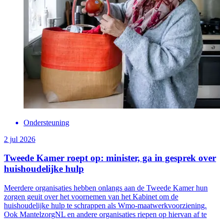
Ondersteuning
2 jul 2026
Tweede Kamer roept op: minister, ga in gesprek over
huishoudelijke hulp
Meerdere organisaties hebben onlangs aan de Tweede Kamer hun
zorgen geuit over het voornemen van het Kabinet om de
huishoudelijke hulp te schrappen als Wmo-maatwerkvoorziening.
Ook MantelzorgNL en andere organisaties riepen op hiervan af te