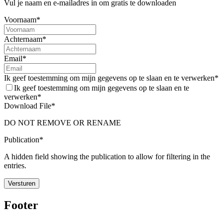
Vul je naam en e-mailadres in om gratis te downloaden
onderwijsinstellingen, kunnen studenten en onderwijsinstellingen
afspraken maken over het combineren van studie met
Voornaam*
mantelzorgtaken. De onderwijsinstelling erkent hiermee de status
van de student als mantelzorger en geeft aan waar de student een
Achternaam*
beroep op kan doen.
Email*
Je kunt hierbij denk aan:
Flexibel onderwijs: aanpassingen in het onderwijsprogramma,
Ik geef toestemming om mijn gegevens op te slaan en te verwerken*
aanwezigheidsplicht en in opdrachten, stages, toetsing en
Ik geef toestemming om mijn gegevens op te slaan en te
examinering.
verwerken*
Financiële ondersteuning: het Profileringsfonds (hoger
Download File*
onderwijs) en Studentenfonds (mbo).
Interne en externe ondersteuning: studentencoach,
DO NOT REMOVE OR RENAME
studentendecaan, maatschappelijk werker, psycholoog.
Publication*
De Modelovereenkomst is een tool voor studenten en scholen om
A hidden field showing the publication to allow for filtering in the
met elkaar te praten over de mantelzorgtaken en het effect dat dat
entries.
heeft op school.
De Modelovereenkomst wordt gesteund door het
Expertiselab Jonge
Versturen
Mantelzorgers
, het ministerie van OCW, het ministerie van VWS en
de Vereniging van Hoge Scholen en Universiteiten.
Footer