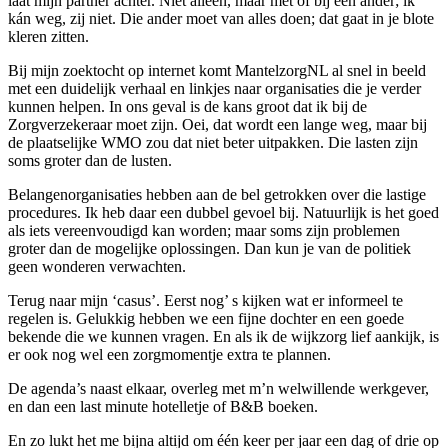
laat mijn partner achter. Niet alleen, maar met of bij een ander; ik
kán weg, zij niet. Die ander moet van alles doen; dat gaat in je blote
kleren zitten.
Bij mijn zoektocht op internet komt MantelzorgNL al snel in beeld
met een duidelijk verhaal en linkjes naar organisaties die je verder
kunnen helpen. In ons geval is de kans groot dat ik bij de
Zorgverzekeraar moet zijn. Oei, dat wordt een lange weg, maar bij
de plaatselijke WMO zou dat niet beter uitpakken. Die lasten zijn
soms groter dan de lusten.
Belangenorganisaties hebben aan de bel getrokken over die lastige
procedures. Ik heb daar een dubbel gevoel bij. Natuurlijk is het goed
als iets vereenvoudigd kan worden; maar soms zijn problemen
groter dan de mogelijke oplossingen. Dan kun je van de politiek
geen wonderen verwachten.
Terug naar mijn ‘casus’. Eerst nog’ s kijken wat er informeel te
regelen is. Gelukkig hebben we een fijne dochter en een goede
bekende die we kunnen vragen. En als ik de wijkzorg lief aankijk, is
er ook nog wel een zorgmomentje extra te plannen.
De agenda’s naast elkaar, overleg met m’n welwillende werkgever,
en dan een last minute hotelletje of B&B boeken.
En zo lukt het me bijna altijd om één keer per jaar een dag of drie op