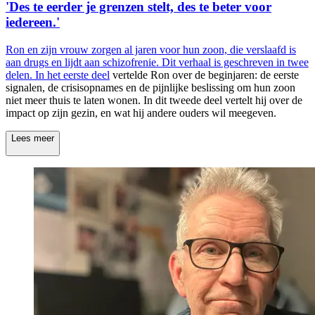
'Des te eerder je grenzen stelt, des te beter voor
iedereen.'
Ron en zijn vrouw zorgen al jaren voor hun zoon, die verslaafd is
aan drugs en lijdt aan schizofrenie. Dit verhaal is geschreven in twee
delen.
In het eerste deel
vertelde Ron over de beginjaren: de eerste
signalen, de crisisopnames en de pijnlijke beslissing om hun zoon
niet meer thuis te laten wonen. In dit tweede deel vertelt hij over de
impact op zijn gezin, en wat hij andere ouders wil meegeven.
Lees meer