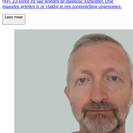
(84). Zij kreeg elf jaar geleden de diagnose Alzheimer. Drie
maanden geleden is ze vlakbij in een zorginstelling opgenomen.
Lees meer