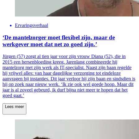
Ervaringsverhaal
‘De mantelzorger moet flexibel zijn, maar de
werkgever moet dat net zo goed zijn.’
Jürgen (57) zorgt al tien jaar voor zijn vrouw Diana (52), die in
2015 een hersenbloeding kreeg. Jarenlang combineerde hij
mantelzorg met zijn werk als IT-specialist. Naast zijn baan regelde
hij vrijwel alles: van haar dagelijkse verzorging tot eindeloze
aanvragen bij instanties. Dit jaar verloor hij zijn baan en sindsdien is
hij op zoek naar nieuw werk. ‘Ik zie ook wel goede hoop. Maar dit
jaar is al zoveel gebeurd, ik durf bijna niet meer te hopen dat het
goed gaat.’
Lees meer