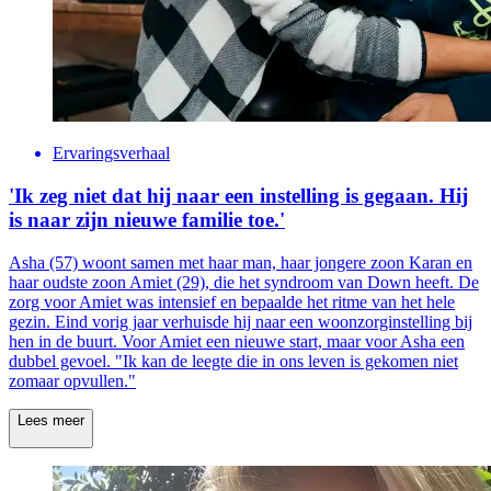
Ervaringsverhaal
'Ik zeg niet dat hij naar een instelling is gegaan. Hij
is naar zijn nieuwe familie toe.'
Asha (57) woont samen met haar man, haar jongere zoon Karan en
haar oudste zoon Amiet (29), die het syndroom van Down heeft. De
zorg voor Amiet was intensief en bepaalde het ritme van het hele
gezin. Eind vorig jaar verhuisde hij naar een woonzorginstelling bij
hen in de buurt. Voor Amiet een nieuwe start, maar voor Asha een
dubbel gevoel. "Ik kan de leegte die in ons leven is gekomen niet
zomaar opvullen."
Lees meer