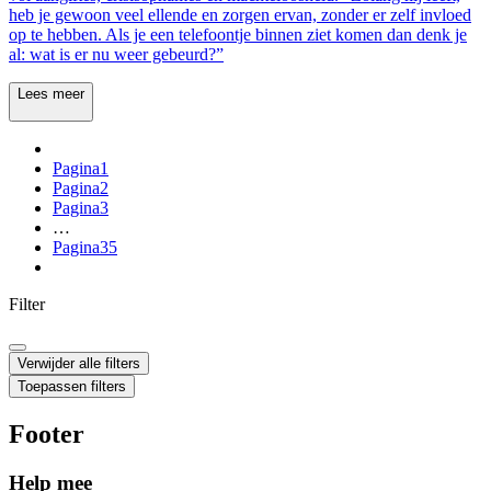
heb je gewoon veel ellende en zorgen ervan, zonder er zelf invloed
op te hebben. Als je een telefoontje binnen ziet komen dan denk je
al: wat is er nu weer gebeurd?”
Lees meer
Pagina
1
Pagina
2
Pagina
3
…
Pagina
35
Filter
Verwijder alle filters
Toepassen filters
Footer
Help mee