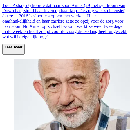
Toen Asha (57) hoorde dat haar zoon Amiet (29) het syndroom van
Down had, stond haar leven op haar kop. De zorg was zo intensief,
dat ze in 2016 besloot te stoppen met werken. Haar
onafhankelijkheid en haar carrière zette ze opzij voor de zorg voor
haar zoon. Nu Amiet op zichzelf woont, werkt ze weer twee dagen
in de week en heeft ze tijd voor de vraag die ze lang heeft uitgesteld:
wat wil ik eigenlijk nog?
Lees meer