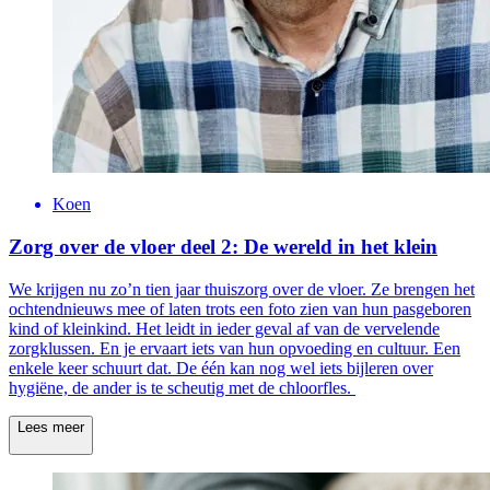
Koen
Zorg over de vloer deel 2: De wereld in het klein
We krijgen nu zo’n tien jaar thuiszorg over de vloer. Ze brengen het
ochtendnieuws mee of laten trots een foto zien van hun pasgeboren
kind of kleinkind. Het leidt in ieder geval af van de vervelende
zorgklussen. En je ervaart iets van hun opvoeding en cultuur. Een
enkele keer schuurt dat. De één kan nog wel iets bijleren over
hygiëne, de ander is te scheutig met de chloorfles.
Lees meer