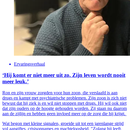
Ervaringsverhaal
‘Hij komt er niet meer uit zo. Zijn leven wordt nooit
meer leuk.’
Ron en zijn vrouw zorgden voor hun zoon, die verslaafd is aan
drugs en kampt met psychiatrische problemen. Zijn zoon is zich niet
bewust dat hij ziek is en wil niet stoppen met drugs. Hij wil ook niet
dat zijn ouders op de hoogte gehouden worden. Zij staan nu daarom
aan de zijlijn en hebben geen invloed meer op de zorg die hij krijgt.
Wat begon met kleine signalen, groeide uit tot een jarenlange strijd
vol aangiftes, crisisopnames en machteloosheid. "Zolang hij leeft,