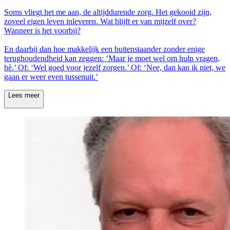
Soms vliegt het me aan, de altijddurende zorg. Het gekooid zijn,
zoveel eigen leven inleveren. Wat blijft er van mijzelf over?
Wanneer is het voorbij?
En daarbij dan hoe makkelijk een buitenstaander zonder enige
terughoudendheid kan zeggen: ‘Maar je moet wel om hulp vragen,
hè.’ Of: ‘Wel goed voor jezelf zorgen.’ Of: ‘Nee, dan kan ik niet, we
gaan er weer even tussenuit.’
Lees meer