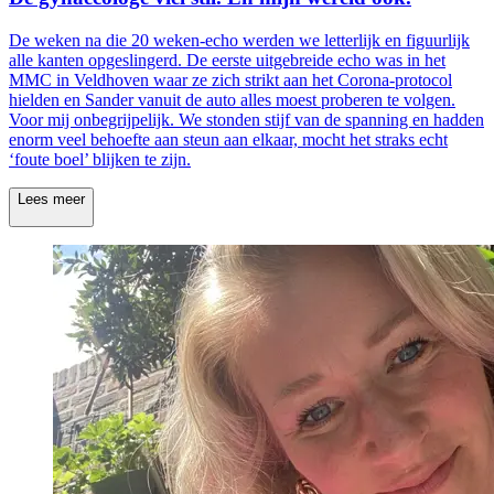
De weken na die 20 weken-echo werden we letterlijk en figuurlijk
alle kanten opgeslingerd. De eerste uitgebreide echo was in het
MMC in Veldhoven waar ze zich strikt aan het Corona-protocol
hielden en Sander vanuit de auto alles moest proberen te volgen.
Voor mij onbegrijpelijk. We stonden stijf van de spanning en hadden
enorm veel behoefte aan steun aan elkaar, mocht het straks echt
‘foute boel’ blijken te zijn.
Lees meer