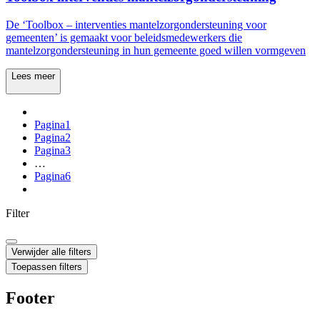
De ‘Toolbox – interventies mantelzorgondersteuning voor
gemeenten’ is gemaakt voor beleidsmedewerkers die
mantelzorgondersteuning in hun gemeente goed willen vormgeven
Lees meer
Pagina
1
Pagina
2
Pagina
3
…
Pagina
6
Filter
Verwijder alle filters
Toepassen filters
Footer