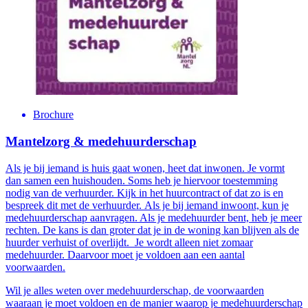
Brochure
Mantelzorg & medehuurderschap
Als je bij iemand is huis gaat wonen, heet dat inwonen. Je vormt
dan samen een huishouden. Soms heb je hiervoor toestemming
nodig van de verhuurder. Kijk in het huurcontract of dat zo is en
bespreek dit met de verhuurder. Als je bij iemand inwoont, kun je
medehuurderschap aanvragen. Als je medehuurder bent, heb je meer
rechten. De kans is dan groter dat je in de woning kan blijven als de
huurder verhuist of overlijdt. Je wordt alleen niet zomaar
medehuurder. Daarvoor moet je voldoen aan een aantal
voorwaarden.
Wil je alles weten over medehuurderschap, de voorwaarden
waaraan je moet voldoen en de manier waarop je medehuurderschap