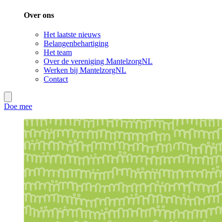
Over ons
Het laatste nieuws
Belangenbehartiging
Het team
Over de vereniging MantelzorgNL
Werken bij MantelzorgNL
Contact
Doe mee