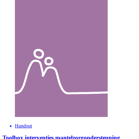
Handout
Toolbox interventies mantelzorgondersteuning