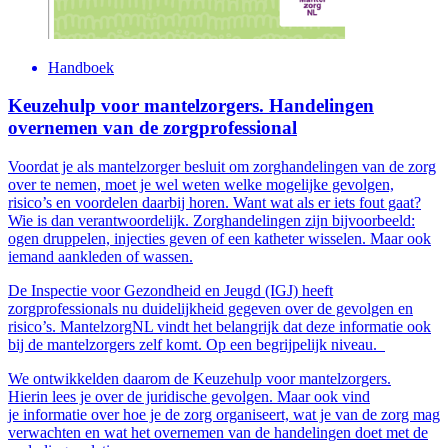
Handboek
Keuzehulp voor mantelzorgers. Handelingen
overnemen van de zorgprofessional
Voordat je als mantelzorger besluit om zorghandelingen van de zorg
over te nemen, moet je wel weten welke mogelijke gevolgen,
risico’s en voordelen daarbij horen. Want wat als er iets fout gaat?
Wie is dan verantwoordelijk. Zorghandelingen zijn bijvoorbeeld:
ogen druppelen, injecties geven of een katheter wisselen. Maar ook
iemand aankleden of wassen.
De Inspectie voor Gezondheid en Jeugd (IGJ) heeft
zorgprofessionals nu duidelijkheid gegeven over de gevolgen en
risico’s. MantelzorgNL vindt het belangrijk dat deze informatie ook
bij de mantelzorgers zelf komt. Op een begrijpelijk niveau.
We ontwikkelden daarom de Keuzehulp voor mantelzorgers.
Hierin
lees je over
de juridische gevolgen. Maar ook
vind
je
informatie over hoe je de zorg organiseert, wat je van de zorg mag
verwachten en wat het overnemen van de handelingen doet met de