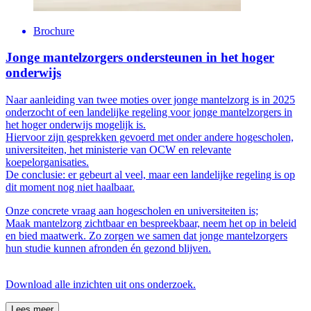
Brochure
Jonge mantelzorgers ondersteunen in het hoger
onderwijs
Naar aanleiding van twee moties over jonge mantelzorg is in 2025
onderzocht of een landelijke regeling voor jonge mantelzorgers in
het hoger onderwijs mogelijk is.
Hiervoor zijn gesprekken gevoerd met onder andere hogescholen,
universiteiten, het ministerie van OCW en relevante
koepelorganisaties.
De conclusie: er gebeurt al veel, maar een landelijke regeling is op
dit moment nog niet haalbaar.
Onze concrete vraag aan hogescholen en universiteiten is;
Maak mantelzorg zichtbaar en bespreekbaar, neem het op in beleid
en bied maatwerk. Zo zorgen we samen dat jonge mantelzorgers
hun studie kunnen afronden én gezond blijven.
Download alle inzichten uit ons onderzoek.
Lees meer