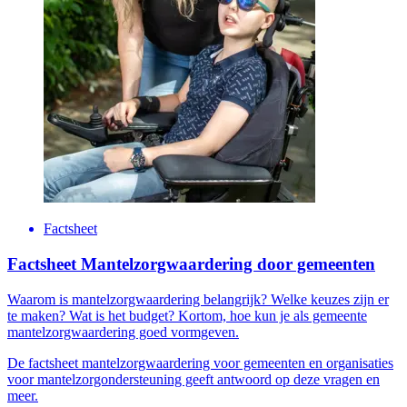
Factsheet
Factsheet Mantelzorgwaardering door gemeenten
Waarom is mantelzorgwaardering belangrijk? Welke keuzes zijn er
te maken? Wat is het budget? Kortom, hoe kun je als gemeente
mantelzorgwaardering goed vormgeven.
De factsheet mantelzorgwaardering voor gemeenten en organisaties
voor mantelzorgondersteuning geeft antwoord op deze vragen en
meer.