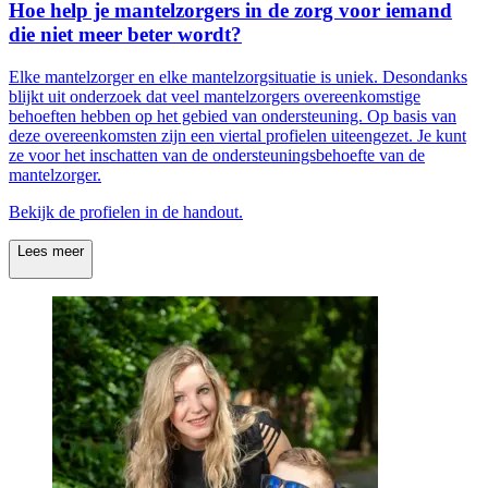
Hoe help je mantelzorgers in de zorg voor iemand
die niet meer beter wordt?
Elke mantelzorger en elke mantelzorgsituatie is uniek. Desondanks
blijkt uit onderzoek dat veel mantelzorgers overeenkomstige
behoeften hebben op het gebied van ondersteuning. Op basis van
deze overeenkomsten zijn een viertal profielen uiteengezet. Je kunt
ze voor het inschatten van de ondersteuningsbehoefte van de
mantelzorger.
Bekijk de profielen in de handout.
Lees meer