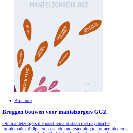
zorgprofessionals nu duidelijkheid gegeven over de gevolgen en
risico’s. MantelzorgNL vindt het belangrijk dat deze informatie ook
bij de mantelzorgers zelf komt. Op een begrijpelijk niveau.
We ontwikkelden daarom de Keuzehulp voor mantelzorgers.
Hierin
lees je over
de juridische gevolgen. Maar ook
vind
je
informatie over hoe je de zorg organiseert, wat je van de zorg mag
verwachten en wat het overnemen van de handelingen doet met de
onderlinge relatie.
Lees meer
Brochure
Bruggen bouwen voor mantelzorgers GGZ
Om mantelzorgers die naast iemand staan met psychische
problematiek tijdige en passende ondersteuning te kunnen bieden is