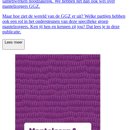
samenwerken noodzakelijk. We hebben het dan ook wel over
mantelzorgers GGZ.
Maar hoe ziet de wereld van de GGZ er uit? Welke partijen hebben
ook een rol in het ondersteunen van deze specifieke groep
mantelzorgers. Ken jij hen en kennen zij jou? Dat lees je in deze
publicatie.
Lees meer