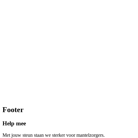
Er bestaat geen
al
je mantelzorger be
Elke organisatie m
Vaak bedoelen ze m
zorgt voor iemand
een beperking.
Footer
Help mee
Met jouw steun staan we sterker voor mantelzorgers.