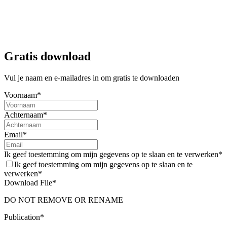
Gratis download
Vul je naam en e-mailadres in om gratis te downloaden
Factsheet
Voornaam*
Voorlezen
Achternaam*
Factsheet Mantelzorgwaardering door gemeenten
Email*
Waarom is mantelzorgwaardering belangrijk? Welke keuzes zijn er
Ik geef toestemming om mijn gegevens op te slaan en te verwerken*
te maken? Wat is het budget? Kortom, hoe kun je als gemeente
Ik geef toestemming om mijn gegevens op te slaan en te
mantelzorgwaardering goed vormgeven.
verwerken*
Download File*
De factsheet mantelzorgwaardering voor gemeenten en organisaties
voor mantelzorgondersteuning geeft antwoord op deze vragen en
DO NOT REMOVE OR RENAME
meer.
Publication*