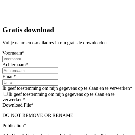
Gratis download
Vul je naam en e-mailadres in om gratis te downloaden
Voornaam*
Handboek
Voorlezen
Achternaam*
Gelijkgerichte mantelzorgondersteuning in
Email*
Nederland
Ik geef toestemming om mijn gegevens op te slaan en te verwerken*
Ongeveer 5 miljoen Nederlanders verlenen dagelijks mantelzorg.
Ik geef toestemming om mijn gegevens op te slaan en te
Toch verschilt de ondersteuning die zij ontvangen sterk per
verwerken*
gemeente. Dit rapport in samenwerking met Trendbureau Drenthe
Download File*
brengt de behoeften van mantelzorgers in kaart en reikt concrete
DO NOT REMOVE OR RENAME
oplossingsrichtingen aan.
Publication*