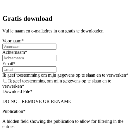
Gratis download
Vul je naam en e-mailadres in om gratis te downloaden
Praatplaat
Voornaam*
Voorlezen
Achternaam*
Praatposter Nu en straks. Wandel er eens over!
Email*
De praatposter
Nu en straks. Wandel er eens over!
bevat een set
Ik geef toestemming om mijn gegevens op te slaan en te verwerken*
vragen om op een ongedwongen moment eens te praten over het
leven en over zorgen voor elkaar. Dit voorkomt verrassingen.
Ik geef toestemming om mijn gegevens op te slaan en te
verwerken*
We worden allemaal ouder en blijven langer thuis wonen. Met als
Download File*
gevolg dat we meer voor elkaar moeten gaan zorgen. Maar… we
praten er niet snel over. Al helemaal niet als er nog niets aan de hand
DO NOT REMOVE OR RENAME
is.
Publication*
A hidden field showing the publication to allow for filtering in the
entries.