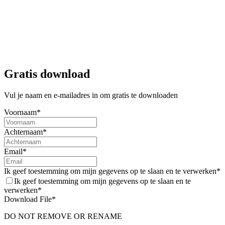
Gratis download
Vul je naam en e-mailadres in om gratis te downloaden
Factsheet
Voornaam*
Voorlezen
Achternaam*
Respijtzorg: een adempauze voor mantelzorgers
Email*
Vervangende zorg is best complex. Vilans, Movisie en
MantelzorgNL hebben daarom deze factsheet gemaakt, waarmee je
Ik geef toestemming om mijn gegevens op te slaan en te verwerken*
antwoord vindt op vragen als: Wat is respijtzorg? Welke vormen
Ik geef toestemming om mijn gegevens op te slaan en te
bestaan er en welke regelingen zijn er eigenlijk allemaal.
verwerken*
Download File*
Respijtzorg is het tijdelijk overdragen van de zorg. Zodat
mantelzorgers naast de zorg tijd hebben voor andere belangrijke
DO NOT REMOVE OR RENAME
dingen in het leven: werk, studie, gezin, familie, vrienden en