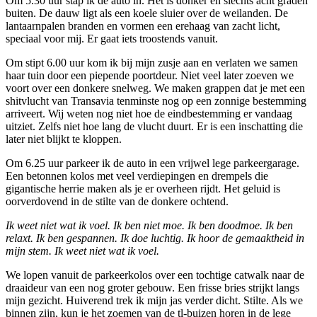
Om 5.30 uur stap ik de auto in. Het is donker en slechts acht graden
buiten. De dauw ligt als een koele sluier over de weilanden. De
lantaarnpalen branden en vormen een erehaag van zacht licht,
speciaal voor mij. Er gaat iets troostends vanuit.
Om stipt 6.00 uur kom ik bij mijn zusje aan en verlaten we samen
haar tuin door een piepende poortdeur. Niet veel later zoeven we
voort over een donkere snelweg. We maken grappen dat je met een
shitvlucht van Transavia tenminste nog op een zonnige bestemming
arriveert. Wij weten nog niet hoe de eindbestemming er vandaag
uitziet. Zelfs niet hoe lang de vlucht duurt. Er is een inschatting die
later niet blijkt te kloppen.
Om 6.25 uur parkeer ik de auto in een vrijwel lege parkeergarage.
Een betonnen kolos met veel verdiepingen en drempels die
gigantische herrie maken als je er overheen rijdt. Het geluid is
oorverdovend in de stilte van de donkere ochtend.
Ik weet niet wat ik voel. Ik ben niet moe. Ik ben doodmoe. Ik ben
relaxt. Ik ben gespannen. Ik doe luchtig. Ik hoor de gemaaktheid in
mijn stem. Ik weet niet wat ik voel.
We lopen vanuit de parkeerkolos over een tochtige catwalk naar de
draaideur van een nog groter gebouw. Een frisse bries strijkt langs
mijn gezicht. Huiverend trek ik mijn jas verder dicht. Stilte. Als we
binnen zijn, kun je het zoemen van de tl-buizen horen in de lege