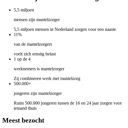
5,5
miljoen
mensen zijn mantelzorger
5,5 miljoen mensen in Nederland zorgen voor een naaste
11
%
Project
van de mantelzorgers
Zorgen voor jezelf, er zijn voor elkaar
voelt zich ernstig belast
1
op de 4
In het project Zorgen voor jezelf, er zijn voor elkaar – onderdeel van
het VWS-programma Praat vandaag over morgen – gaan inwoners
werknemers is mantelzorger
tijdens lokale bijeenkomsten met elkaar in gesprek over wonen,
ondersteuning, zorgen voor jezelf en er zijn voor een ander. Aan bod
Zij combineren werk met mantelzorg
komen vragen als: ‘Wat gaat er goed en wil ik zo houden?’, ‘Hoe
500.000
+
wil ik straks wonen?’ en ‘Voor wie ben ik er en wie is er voor mij?’.
jongeren zijn mantelzorger
Meer informatie
Ruim 500.000 jongeren tussen de 16 en 24 jaar zorgen voor
iemand thuis
Meest bezocht