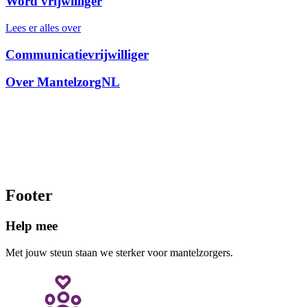
Word vrijwilliger
Lees er alles over
Communicatievrijwilliger
Over MantelzorgNL
Wil jij vrijwillig
weten? Stuur dan 
m.vanvuuren@man
Footer
Help mee
Met jouw steun staan we sterker voor mantelzorgers.