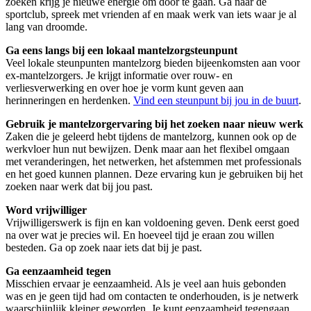
zoeken krijg je nieuwe energie om door te gaan. Ga naar de
sportclub, spreek met vrienden af en maak werk van iets waar je al
lang van droomde.
Ga eens langs bij een lokaal mantelzorgsteunpunt
Veel lokale steunpunten mantelzorg bieden bijeenkomsten aan voor
ex-mantelzorgers. Je krijgt informatie over rouw- en
verliesverwerking en over hoe je vorm kunt geven aan
herinneringen en herdenken.
Vind een steunpunt bij jou in de buurt
.
Gebruik je mantelzorgervaring bij het zoeken naar nieuw werk
Zaken die je geleerd hebt tijdens de mantelzorg, kunnen ook op de
werkvloer hun nut bewijzen. Denk maar aan het flexibel omgaan
met veranderingen, het netwerken, het afstemmen met professionals
en het goed kunnen plannen. Deze ervaring kun je gebruiken bij het
zoeken naar werk dat bij jou past.
Word vrijwilliger
Vrijwilligerswerk is fijn en kan voldoening geven. Denk eerst goed
na over wat je precies wil. En hoeveel tijd je eraan zou willen
besteden. Ga op zoek naar iets dat bij je past.
Ga eenzaamheid tegen
Misschien ervaar je eenzaamheid. Als je veel aan huis gebonden
was en je geen tijd had om contacten te onderhouden, is je netwerk
waarschijnlijk kleiner geworden. Je kunt eenzaamheid tegengaan